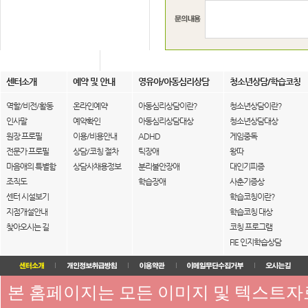
센터소개
예약 및 안내
영유아/아동심리상담
청소년상담/학습코칭
역할/비전/활동
온라인예약
아동심리상담이란?
청소년상담이란?
인사말
예약확인
아동심리상담대상
청소년상담대상
원장 프로필
이용/비용안내
ADHD
게임중독
전문가 프로필
상담/코칭 절차
틱장애
왕따
마음애의 특별함
상담사채용정보
분리불안장애
대인기피증
조직도
학습장애
사춘기증상
센터 시설보기
학습코칭이란?
지점개설안내
학습코칭 대상
찾아오시는 길
코칭 프로그램
FIE 인지학습상담
본 홈페이지는 모든 이미지 및 텍스트