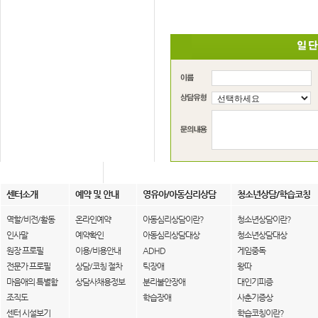
센터소개
예약 및 안내
영유아/아동심리상담
청소년상담/학습코칭
역할/비전/활동
온라인예약
아동심리상담이란?
청소년상담이란?
인사말
예약확인
아동심리상담대상
청소년상담대상
원장 프로필
이용/비용안내
ADHD
게임중독
전문가 프로필
상담/코칭 절차
틱장애
왕따
마음애의 특별함
상담사채용정보
분리불안장애
대인기피증
조직도
학습장애
사춘기증상
센터 시설보기
학습코칭이란?