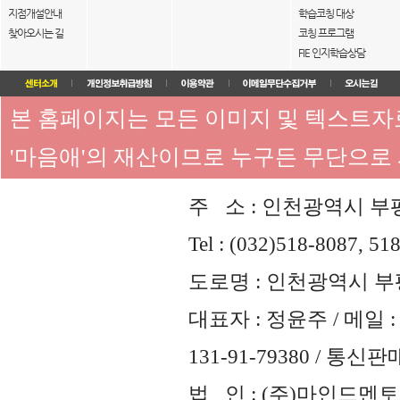
지점개설안내
학습코칭 대상
찾아오시는 길
코칭 프로그램
FIE 인지학습상담
본 홈페이지는 모든 이미지 및 텍스트
'마음애'의 재산이므로 누구든 무단으로
주 소 : 인천광역시 부평
Tel : (032)518-8087, 51
도로명 : 인천광역시 부평
대표자 : 정윤주 / 메일 : 
131-91-79380 / 통
법 인 : (주)마인드멘토즈 