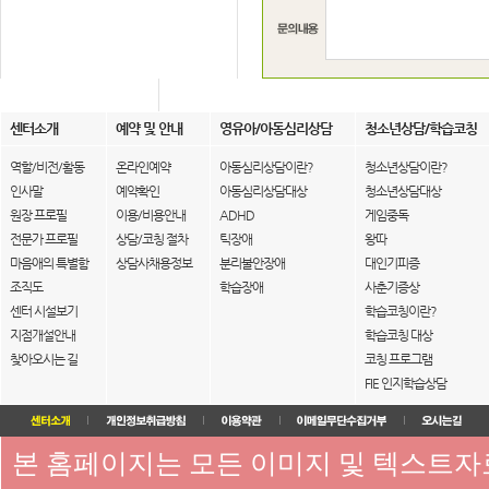
센터소개
예약 및 안내
영유아/아동심리상담
청소년상담/학습코칭
역할/비전/활동
온라인예약
아동심리상담이란?
청소년상담이란?
인사말
예약확인
아동심리상담대상
청소년상담대상
원장 프로필
이용/비용안내
ADHD
게임중독
전문가 프로필
상담/코칭 절차
틱장애
왕따
마음애의 특별함
상담사채용정보
분리불안장애
대인기피증
조직도
학습장애
사춘기증상
센터 시설보기
학습코칭이란?
지점개설안내
학습코칭 대상
찾아오시는 길
코칭 프로그램
FIE 인지학습상담
본 홈페이지는 모든 이미지 및 텍스트