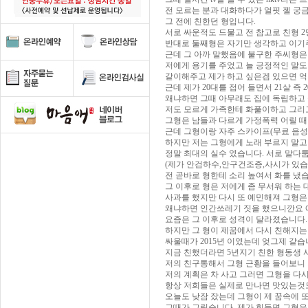
전 모르는 분과 대화하다가 얼핏 젤 궁
그 전에 친한던 형입니다.
서로 싸운적도 드물고 전 참고로 친형 2
반대로 둘째형은 자기만 생각하고 이기주
근데 그 아까 말했음에 불구한 주씨형은
저에게 용기를 주었고 늘 긍정적인 말
같이해주고 제가 하고 싶은겜 있으면 
근데 제가 20대를 접어 들면서 21살 즉 
왜냐하면 그때 아무래도 집에 독립하고 
저도 모르게 가족한테 화풀이하고 그리
그형은 남들과 다르게 가정폭력 어릴 때
근데 그형이랑 자주 스카이프(무료 음성
하지만 저는 그형에게 노래 부르지 말고 
정말 최대의 실수 였습니다. 서로 말다
(제가 안검하수,안구건조증,사시가 있습
전 곧바로 형한테 소리 높여서 화를 냈
그 이후로 형은 저에게 좀 무서워 하는
사과를 했지만 다시 또 예민해져 그형은
왜냐하면 인간쓰레기 짓을 했으니깐요 에
요즘은 그 이후로 성격이 달라졌습니다.
하지만 그 형이 제꿈에서 다시 친해지는 
싸울때가 2015년 이였는데 엊그제 같습
지금 친했더라면 5년지기 친한 형동생
저의 친구통해서 그형 근황을 들어보니
저의 계획은 차 사고 그러면 그형을 다
항상 저희들은 실제로 만나면 맛있는것
오늘도 낮잠 잤는데 그형이 제 꿈속에 
그때가 그립습니다. 제가 힘들면 그형은