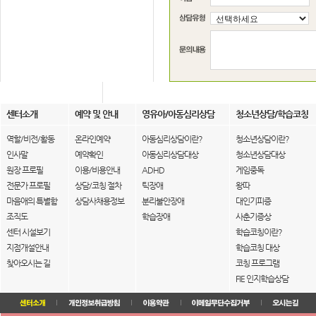
센터소개
예약 및 안내
영유아/아동심리상담
청소년상담/학습코칭
역할/비전/활동
온라인예약
아동심리상담이란?
청소년상담이란?
인사말
예약확인
아동심리상담대상
청소년상담대상
원장 프로필
이용/비용안내
ADHD
게임중독
전문가 프로필
상담/코칭 절차
틱장애
왕따
마음애의 특별함
상담사채용정보
분리불안장애
대인기피증
조직도
학습장애
사춘기증상
센터 시설보기
학습코칭이란?
지점개설안내
학습코칭 대상
찾아오시는 길
코칭 프로그램
FIE 인지학습상담