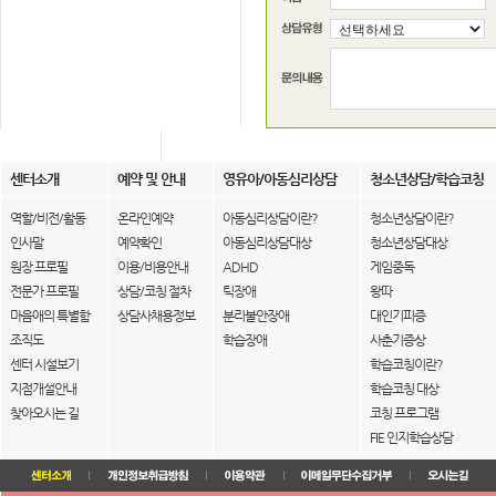
센터소개
예약 및 안내
영유아/아동심리상담
청소년상담/학습코칭
역할/비전/활동
온라인예약
아동심리상담이란?
청소년상담이란?
인사말
예약확인
아동심리상담대상
청소년상담대상
원장 프로필
이용/비용안내
ADHD
게임중독
전문가 프로필
상담/코칭 절차
틱장애
왕따
마음애의 특별함
상담사채용정보
분리불안장애
대인기피증
조직도
학습장애
사춘기증상
센터 시설보기
학습코칭이란?
지점개설안내
학습코칭 대상
찾아오시는 길
코칭 프로그램
FIE 인지학습상담