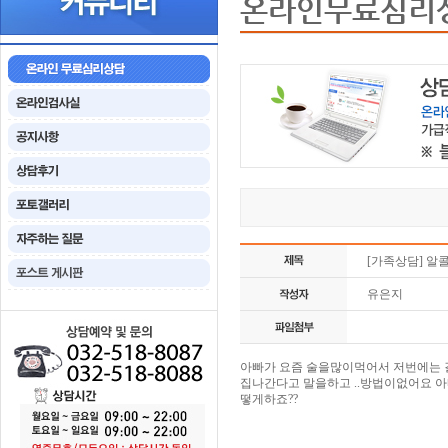
온라인무료심리
[가족상담] 
유은지
아빠가 요즘 술을많이먹어서 저번에는 
집나간다고 말을하고 ..방법이없어요 
떻게하죠??