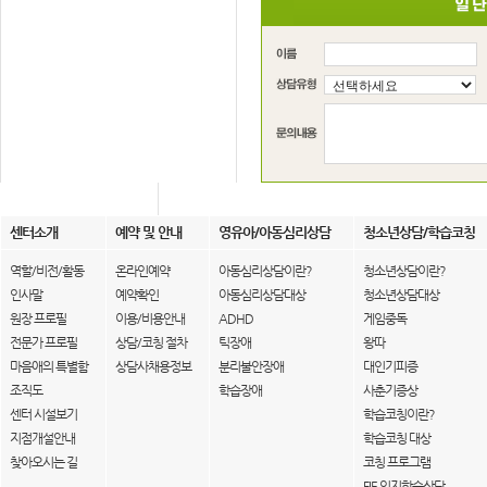
센터소개
예약 및 안내
영유아/아동심리상담
청소년상담/학습코칭
역할/비전/활동
온라인예약
아동심리상담이란?
청소년상담이란?
인사말
예약확인
아동심리상담대상
청소년상담대상
원장 프로필
이용/비용안내
ADHD
게임중독
전문가 프로필
상담/코칭 절차
틱장애
왕따
마음애의 특별함
상담사채용정보
분리불안장애
대인기피증
조직도
학습장애
사춘기증상
센터 시설보기
학습코칭이란?
지점개설안내
학습코칭 대상
찾아오시는 길
코칭 프로그램
FIE 인지학습상담