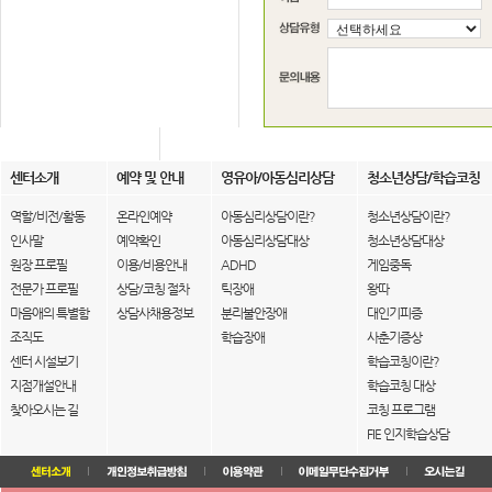
센터소개
예약 및 안내
영유아/아동심리상담
청소년상담/학습코칭
역할/비전/활동
온라인예약
아동심리상담이란?
청소년상담이란?
인사말
예약확인
아동심리상담대상
청소년상담대상
원장 프로필
이용/비용안내
ADHD
게임중독
전문가 프로필
상담/코칭 절차
틱장애
왕따
마음애의 특별함
상담사채용정보
분리불안장애
대인기피증
조직도
학습장애
사춘기증상
센터 시설보기
학습코칭이란?
지점개설안내
학습코칭 대상
찾아오시는 길
코칭 프로그램
FIE 인지학습상담