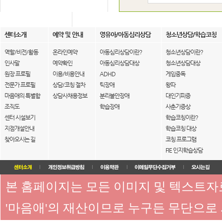
센터소개
예약 및 안내
영유아/아동심리상담
청소년상담/학습코칭
역할/비전/활동
온라인예약
아동심리상담이란?
청소년상담이란?
인사말
예약확인
아동심리상담대상
청소년상담대상
원장 프로필
이용/비용안내
ADHD
게임중독
전문가 프로필
상담/코칭 절차
틱장애
왕따
마음애의 특별함
상담사채용정보
분리불안장애
대인기피증
조직도
학습장애
사춘기증상
센터 시설보기
학습코칭이란?
지점개설안내
학습코칭 대상
찾아오시는 길
코칭 프로그램
FIE 인지학습상담
본 홈페이지는 모든 이미지 및 텍스트
'마음애'의 재산이므로 누구든 무단으로