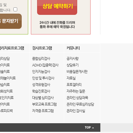
집 및
합니다.
심리치료프로그램
검사프로그램
커뮤니티
심리상담
종합심리검사
공지사항
놀이치료
ADHD(집중력)검사
상담후기
미술치료
인지지능검사
비용질문게시판
모래놀이치료
인성 및 투사검사
자료실
학습치료
성격유형검사
포토갤러리
사회성치료
학습진로검사
자주하는 질문
IE인지치료
대상별 심리검사
온라인 상담과목
언어치료
부모교육 프로그램
온라인 무료심리상담
뉴로피드백
자격증 프로그램
온라인 검사실