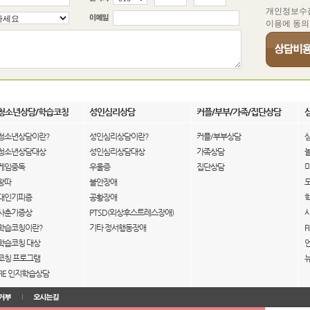
개인정보수
이용에 동의
청소년상담/학습코칭
성인심리상담
커플/부부/가족/집단상담
청소년상담이란?
성인심리상담이란?
커플/부부상담
청소년상담대상
성인심리상담대상
가족상담
게임중독
우울증
집단상담
왕따
불안장애
대인기피증
공황장애
사춘기증상
PTSD(외상후스트레스장애)
학습코칭이란?
기타 정서행동장애
F
학습코칭 대상
코칭 프로그램
FIE 인지학습상담