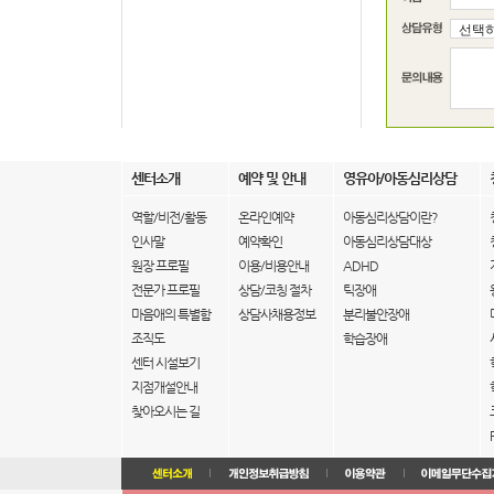
센터소개
예약 및 안내
영유아/아동심리상담
역할/비전/활동
온라인예약
아동심리상담이란?
인사말
예약확인
아동심리상담대상
원장 프로필
이용/비용안내
ADHD
전문가 프로필
상담/코칭 절차
틱장애
마음애의 특별함
상담사채용정보
분리불안장애
조직도
학습장애
센터 시설보기
지점개설안내
찾아오시는 길