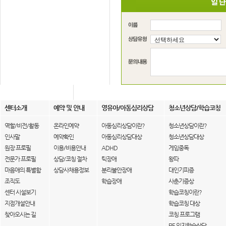
센터소개
예약 및 안내
영유아/아동심리상담
청소년상담/학습코칭
역할/비전/활동
온라인예약
아동심리상담이란?
청소년상담이란?
인사말
예약확인
아동심리상담대상
청소년상담대상
원장 프로필
이용/비용안내
ADHD
게임중독
전문가 프로필
상담/코칭 절차
틱장애
왕따
마음애의 특별함
상담사채용정보
분리불안장애
대인기피증
조직도
학습장애
사춘기증상
센터 시설보기
학습코칭이란?
지점개설안내
학습코칭 대상
찾아오시는 길
코칭 프로그램
FIE 인지학습상담