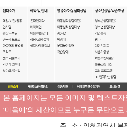
센터소개
예약 및 안내
영유아/아동심리상담
청소년상담/학습코칭
역할/비전/활동
온라인예약
아동심리상담이란?
청소년상담이란?
인사말
예약확인
아동심리상담대상
청소년상담대상
원장 프로필
이용/비용안내
ADHD
게임중독
전문가 프로필
상담/코칭 절차
틱장애
왕따
마음애의 특별함
상담사채용정보
분리불안장애
대인기피증
조직도
학습장애
사춘기증상
센터 시설보기
학습코칭이란?
지점개설안내
학습코칭 대상
찾아오시는 길
코칭 프로그램
FIE 인지학습상담
본 홈페이지는 모든 이미지 및 텍스트
'마음애'의 재산이므로 누구든 무단으로
주 소 : 인천광역시 부평