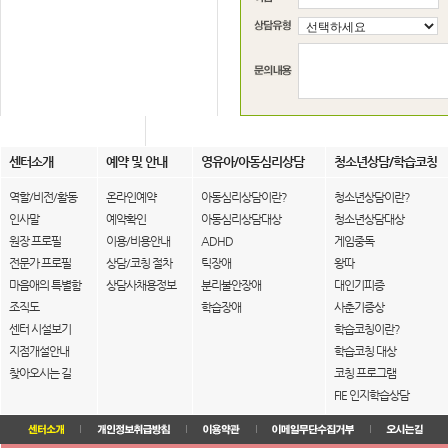
센터소개
예약 및 안내
영유아/아동심리상담
청소년상담/학습코칭
역할/비전/활동
온라인예약
아동심리상담이란?
청소년상담이란?
인사말
예약확인
아동심리상담대상
청소년상담대상
원장 프로필
이용/비용안내
ADHD
게임중독
전문가 프로필
상담/코칭 절차
틱장애
왕따
마음애의 특별함
상담사채용정보
분리불안장애
대인기피증
조직도
학습장애
사춘기증상
센터 시설보기
학습코칭이란?
지점개설안내
학습코칭 대상
찾아오시는 길
코칭 프로그램
FIE 인지학습상담