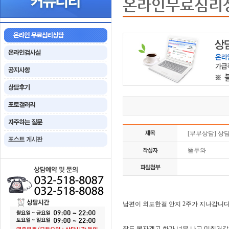
온라인무료심리
[부부상담] 상
뚣두와
남편이 외도한걸 안지 2주가 지나갑니
잠도 못자겠고 화가 너무 나고 미칠거