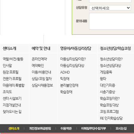
센터소개
예약 및 안내
영유아/아동심리상담
청소년상담/학습코칭
역할/비전/활동
온라인예약
아동심리상담이란?
청소년상담이란?
인사말
예약확인
아동심리상담대상
청소년상담대상
원장 프로필
이용/비용안내
ADHD
게임중독
전문가 프로필
상담/코칭 절차
틱장애
왕따
마음애의 특별함
상담사채용정보
분리불안장애
대인기피증
조직도
학습장애
사춘기증상
센터 시설보기
학습코칭이란?
지점개설안내
학습코칭 대상
찾아오시는 길
코칭 프로그램
FIE 인지학습상담