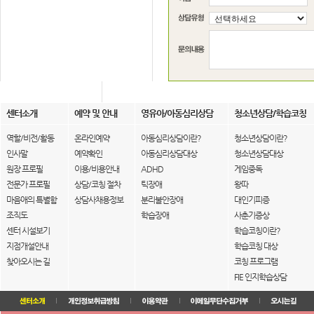
센터소개
예약 및 안내
영유아/아동심리상담
청소년상담/학습코칭
역할/비전/활동
온라인예약
아동심리상담이란?
청소년상담이란?
인사말
예약확인
아동심리상담대상
청소년상담대상
원장 프로필
이용/비용안내
ADHD
게임중독
전문가 프로필
상담/코칭 절차
틱장애
왕따
마음애의 특별함
상담사채용정보
분리불안장애
대인기피증
조직도
학습장애
사춘기증상
센터 시설보기
학습코칭이란?
지점개설안내
학습코칭 대상
찾아오시는 길
코칭 프로그램
FIE 인지학습상담