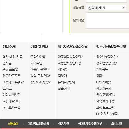
센터소개
예약 및 안내
영유아/아동심리상담
청소년상담/학습코칭
역할/비전/활동
온라인예약
아동심리상담이란?
청소년상담이란?
인사말
예약확인
아동심리상담대상
청소년상담대상
원장 프로필
이용/비용안내
ADHD
게임중독
전문가 프로필
상담/코칭 절차
틱장애
왕따
마음애의 특별함
상담사채용정보
분리불안장애
대인기피증
조직도
학습장애
사춘기증상
센터 시설보기
학습코칭이란?
지점개설안내
학습코칭 대상
찾아오시는 길
코칭 프로그램
FIE 인지학습상담