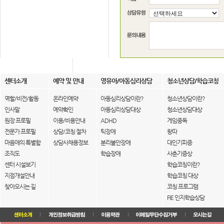
센터소개
예약 및 안내
영유아/아동심리상담
청소년상담/학습코칭
역할/비전/활동
온라인예약
아동심리상담이란?
청소년상담이란?
인사말
예약확인
아동심리상담대상
청소년상담대상
원장 프로필
이용/비용안내
ADHD
게임중독
전문가 프로필
상담/코칭 절차
틱장애
왕따
마음애의 특별함
상담사채용정보
분리불안장애
대인기피증
조직도
학습장애
사춘기증상
센터 시설보기
학습코칭이란?
지점개설안내
학습코칭 대상
찾아오시는 길
코칭 프로그램
FIE 인지학습상담