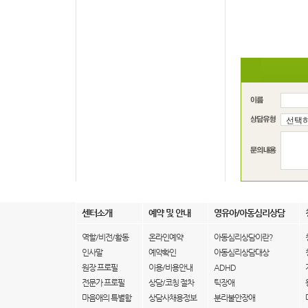
센터소개
예약 및 안내
영유아/아동심리상담
역할/비전/활동
온라인예약
아동심리상담이란?
인사말
예약확인
아동심리상담대상
원장 프로필
이용/비용안내
ADHD
전문가 프로필
상담/코칭 절차
틱장애
마음애의 특별함
상담사채용정보
분리불안장애