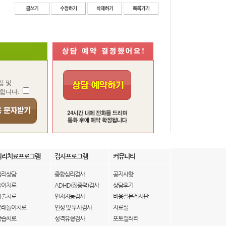
집 및
합니다.
심리치료프로그램
검사프로그램
커뮤니티
심리상담
종합심리검사
공지사항
놀이치료
ADHD(집중력)검사
상담후기
미술치료
인지지능검사
비용질문게시판
모래놀이치료
인성 및 투사검사
자료실
학습치료
성격유형검사
포토갤러리