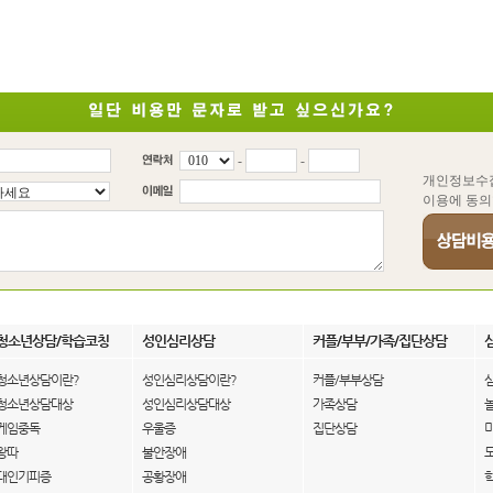
-
-
개인정보수
이용에 동의
청소년상담/학습코칭
성인심리상담
커플/부부/가족/집단상담
청소년상담이란?
성인심리상담이란?
커플/부부상담
청소년상담대상
성인심리상담대상
가족상담
게임중독
우울증
집단상담
왕따
불안장애
대인기피증
공황장애