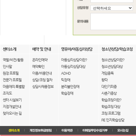
센터소개
예약 및 안내
영유아/아동심리상담
청소년상담/학습코칭
역할/비전/활동
온라인예약
아동심리상담이란?
청소년상담이란?
인사말
예약확인
아동심리상담대상
청소년상담대상
원장 프로필
이용/비용안내
ADHD
게임중독
전문가 프로필
상담/코칭 절차
틱장애
왕따
마음애의 특별함
상담사채용정보
분리불안장애
대인기피증
조직도
학습장애
사춘기증상
센터 시설보기
학습코칭이란?
지점개설안내
학습코칭 대상
찾아오시는 길
코칭 프로그램
FIE 인지학습상담