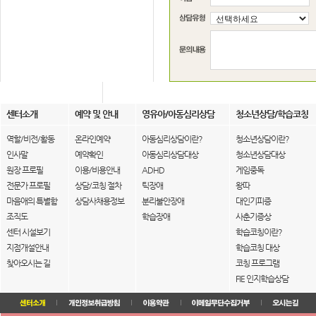
센터소개
예약 및 안내
영유아/아동심리상담
청소년상담/학습코칭
역할/비전/활동
온라인예약
아동심리상담이란?
청소년상담이란?
인사말
예약확인
아동심리상담대상
청소년상담대상
원장 프로필
이용/비용안내
ADHD
게임중독
전문가 프로필
상담/코칭 절차
틱장애
왕따
마음애의 특별함
상담사채용정보
분리불안장애
대인기피증
조직도
학습장애
사춘기증상
센터 시설보기
학습코칭이란?
지점개설안내
학습코칭 대상
찾아오시는 길
코칭 프로그램
FIE 인지학습상담