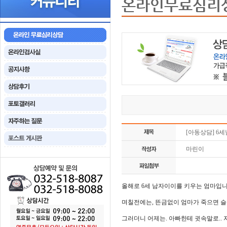
온라인무료심리
[아동상담] 6
마린이
올해로 6세 남자이이를 키우는 엄마입니
며칠전에는, 뜬금없이 엄마가 죽으면 슬플
그러더니 어제는. 아빠한테 귓속말로..