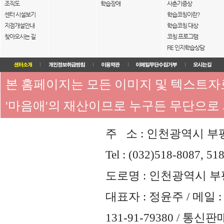
조직도
학습장애
사춘기증상
센터 시설보기
학습코칭이란?
지점개설안내
학습코칭 대상
찾아오시는 길
코칭 프로그램
FIE 인지학습상담
본 홈페이지는 모든 이미지 및 텍스트
'마음애'의 재산이므로 누구든 무단으로
주 소 : 인천광역시 부평
Tel : (032)518-8087, 51
도로명 : 인천광역시 부평
대표자 : 정윤주 / 메일 : 
131-91-79380 / 통