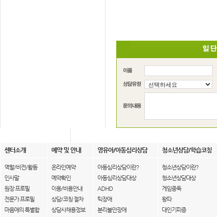
센터소개
예약 및 안내
영유아/아동심리상담
청소년상담/학습코칭
역할/비전/활동
온라인예약
아동심리상담이란?
청소년상담이란?
인사말
예약확인
아동심리상담대상
청소년상담대상
원장 프로필
이용/비용안내
ADHD
게임중독
전문가 프로필
상담/코칭 절차
틱장애
왕따
마음애의 특별함
상담사채용정보
분리불안장애
대인기피증