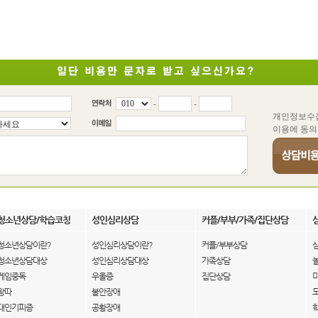
-
-
개인정보수
이용에 동의
청소년상담/학습코칭
성인심리상담
커플/부부/가족/집단상담
청소년상담이란?
성인심리상담이란?
커플/부부상담
청소년상담대상
성인심리상담대상
가족상담
게임중독
우울증
집단상담
왕따
불안장애
대인기피증
공황장애