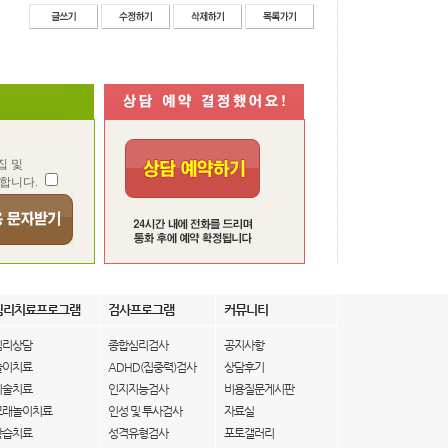
집 및
합니다.
심리치료프로그램
검사프로그램
커뮤니티
심리상담
종합심리검사
공지사항
놀이치료
ADHD(집중력)검사
상담후기
미술치료
인지지능검사
비용질문게시판
모래놀이치료
인성 및 투사검사
자료실
학습치료
성격유형검사
포토갤러리