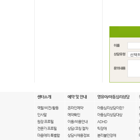
센터소개
예약 및 안내
영유아/아동심리상담
역할/비전/활동
온라인예약
아동심리상담이란?
인사말
예약확인
아동심리상담대상
원장 프로필
이용/비용안내
ADHD
전문가 프로필
상담/코칭 절차
틱장애
마음애의 특별함
상담사채용정보
분리불안장애