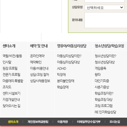
센터소개
예약 및 안내
영유아/아동심리상담
청소년상담/학습코칭
역할/비전/활동
온라인예약
아동심리상담이란?
청소년상담이란?
인사말
예약확인
아동심리상담대상
청소년상담대상
원장 프로필
이용/비용안내
ADHD
게임중독
전문가 프로필
상담/코칭 절차
틱장애
왕따
마음애의 특별함
상담사채용정보
분리불안장애
대인기피증
조직도
학습장애
사춘기증상
센터 시설보기
학습코칭이란?
지점개설안내
학습코칭 대상
찾아오시는 길
코칭 프로그램
FIE 인지학습상담