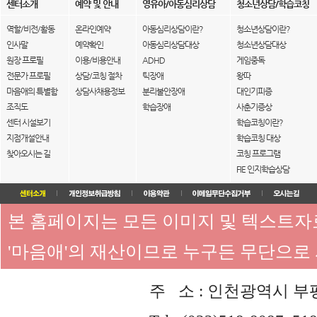
센터소개
예약 및 안내
영유아/아동심리상담
청소년상담/학습코칭
역할/비전/활동
온라인예약
아동심리상담이란?
청소년상담이란?
인사말
예약확인
아동심리상담대상
청소년상담대상
원장 프로필
이용/비용안내
ADHD
게임중독
전문가 프로필
상담/코칭 절차
틱장애
왕따
마음애의 특별함
상담사채용정보
분리불안장애
대인기피증
조직도
학습장애
사춘기증상
센터 시설보기
학습코칭이란?
지점개설안내
학습코칭 대상
찾아오시는 길
코칭 프로그램
FIE 인지학습상담
본 홈페이지는 모든 이미지 및 텍스트
'마음애'의 재산이므로 누구든 무단으로
주 소 : 인천광역시 부평