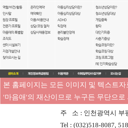
역할/비전/활동
온라인예약
아동심리상담이란?
청소년상담이란?
인사말
예약확인
아동심리상담대상
청소년상담대상
원장 프로필
이용/비용안내
ADHD
게임중독
전문가 프로필
상담/코칭 절차
틱장애
왕따
마음애의 특별함
상담사채용정보
분리불안장애
대인기피증
조직도
학습장애
사춘기증상
센터 시설보기
학습코칭이란?
지점개설안내
학습코칭 대상
찾아오시는 길
코칭 프로그램
FIE 인지학습상담
본 홈페이지는 모든 이미지 및 텍스트
'마음애'의 재산이므로 누구든 무단으로
주 소 : 인천광역시 부평
Tel : (032)518-8087, 51