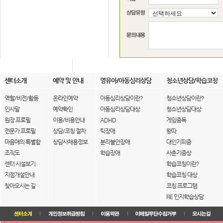
센터소개
예약 및 안내
영유아/아동심리상담
청소년상담/학습코칭
역할/비전/활동
온라인예약
아동심리상담이란?
청소년상담이란?
인사말
예약확인
아동심리상담대상
청소년상담대상
원장 프로필
이용/비용안내
ADHD
게임중독
전문가 프로필
상담/코칭 절차
틱장애
왕따
마음애의 특별함
상담사채용정보
분리불안장애
대인기피증
조직도
학습장애
사춘기증상
센터 시설보기
학습코칭이란?
지점개설안내
학습코칭 대상
찾아오시는 길
코칭 프로그램
FIE 인지학습상담