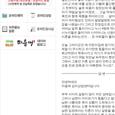
그리고 바로 애를 갖졌고 12월에 출산
그 전부터도 술로 싸움이 잦았는데 애
아가 50일날 일이 터졌죠..... 그날 약속
폭언과 함께 폭행을 하더라고요 .... 설마
아가 머리형성도 안되서 말랑말랑한 머리
집을 나왔습니다 그리고 친정집으로 간뒤에
아버님 일찍 돌아가시고 누나 4명에 막
시누이들은 들어가라 시어머니는 신랑이
이혼을 하라는건지..... 전 어찌할지 몰라
오늘 그러더군요 애 어린이집에 맞기자고 .
제말 다 무시하고 자기딴엔 힘들어서 먹
퇴근하면서 목욕시키고 자기가 우유주면서 
그리고 아가 50일 되던날 싸우면서 했던 
그래서 그동안 이혼 깊이 생각 안하고 있었
요즘 친권 양육권 다 아빠한테 가나요? .
==================== 답 변 ====
안녕하세요
마음애 심리상담센터입니다.
부부 사이의 갈등이 많이 커진 상태입니
그러나 남편이 아이보기가 힘들다고 맡
남편 나름대로 육아 상황이 스트레스가
어쨌든 육아는 신혼 부부에게 중대한 숙
남편 입장에서는 이혼이 아닌 갈등을 
입장의 표현이었던 것으로도 볼 수 있습