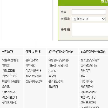
센터소개
예약 및 안내
영유아/아동심리상담
청소년상담/학습코칭
역할/비전/활동
온라인예약
아동심리상담이란?
청소년상담이란?
인사말
예약확인
아동심리상담대상
청소년상담대상
원장 프로필
이용/비용안내
ADHD
게임중독
전문가 프로필
상담/코칭 절차
틱장애
왕따
마음애의 특별함
상담사채용정보
분리불안장애
대인기피증
조직도
학습장애
사춘기증상
센터 시설보기
학습코칭이란?
지점개설안내
학습코칭 대상
찾아오시는 길
코칭 프로그램
FIE 인지학습상담