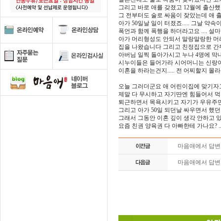
그리고 바로 애를 갖졌고 12월에 출산
그 전부터도 술로 싸움이 잦았는데 애
아가 50일날 일이 터졌죠..... 그날 약속
폭언과 함께 폭행을 하더라고요 .... 설마
아가 머리형성도 안되서 말랑말랑한 머리
집을 나왔습니다 그리고 친정집으로 간뒤에
아버님 일찍 돌아가시고 누나 4명에 막
시누이들은 들어가라 시어머니는 신랑이
이혼을 하라는건지..... 전 어찌할지 몰라
오늘 그러더군요 애 어린이집에 맞기자고 .
제말 다 무시하고 자기딴엔 힘들어서 먹
퇴근하면서 목욕시키고 자기가 우유주면서 
그리고 아가 50일 되던날 싸우면서 했던 
그래서 그동안 이혼 깊이 생각 안하고 있었
요즘 친권 양육권 다 아빠한테 가나요? .
마음애에서 답
마음애에서 답