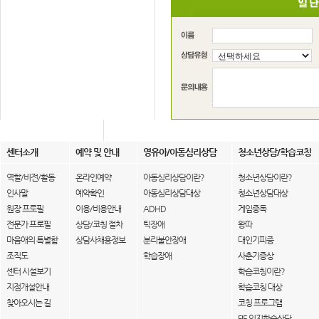
센터소개
예약 및 안내
영유아/아동심리상담
청소년상담/학습코칭
역할/비전/활동
온라인예약
아동심리상담이란?
청소년상담이란?
인사말
예약확인
아동심리상담대상
청소년상담대상
원장 프로필
이용/비용안내
ADHD
게임중독
전문가 프로필
상담/코칭 절차
틱장애
왕따
마음애의 특별함
상담사채용정보
분리불안장애
대인기피증
조직도
학습장애
사춘기증상
센터 시설보기
학습코칭이란?
지점개설안내
학습코칭 대상
찾아오시는 길
코칭 프로그램
FIE 인지학습상담