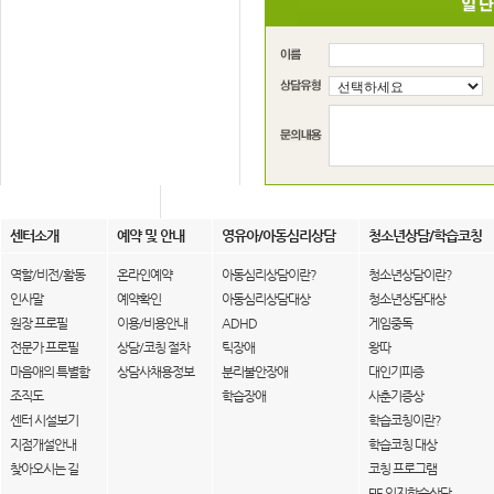
센터소개
예약 및 안내
영유아/아동심리상담
청소년상담/학습코칭
역할/비전/활동
온라인예약
아동심리상담이란?
청소년상담이란?
인사말
예약확인
아동심리상담대상
청소년상담대상
원장 프로필
이용/비용안내
ADHD
게임중독
전문가 프로필
상담/코칭 절차
틱장애
왕따
마음애의 특별함
상담사채용정보
분리불안장애
대인기피증
조직도
학습장애
사춘기증상
센터 시설보기
학습코칭이란?
지점개설안내
학습코칭 대상
찾아오시는 길
코칭 프로그램
FIE 인지학습상담