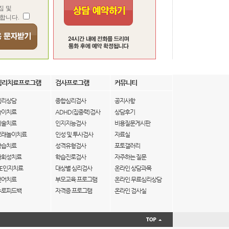
집 및
합니다.
심리치료프로그램
검사프로그램
커뮤니티
심리상담
종합심리검사
공지사항
놀이치료
ADHD(집중력)검사
상담후기
미술치료
인지지능검사
비용질문게시판
모래놀이치료
인성 및 투사검사
자료실
학습치료
성격유형검사
포토갤러리
사회성치료
학습진로검사
자주하는 질문
IE인지치료
대상별 심리검사
온라인 상담과목
언어치료
부모교육 프로그램
온라인 무료심리상담
뉴로피드백
자격증 프로그램
온라인 검사실