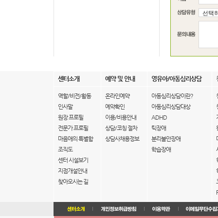
센터소개
예약 및 안내
영유아/아동심리상담
역할/비전/활동
온라인예약
아동심리상담이란?
인사말
예약확인
아동심리상담대상
원장 프로필
이용/비용안내
ADHD
전문가 프로필
상담/코칭 절차
틱장애
마음애의 특별함
상담사채용정보
분리불안장애
조직도
학습장애
센터 시설보기
지점개설안내
찾아오시는 길