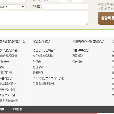
개인정보수
이용에 동의
청소년상담/학습코칭
성인심리상담
커플/부부/가족/집단상담
청소년상담이란?
성인심리상담이란?
커플/부부상담
청소년상담대상
성인심리상담대상
가족상담
게임중독
우울증
집단상담
왕따
불안장애
대인기피증
공황장애
사춘기증상
PTSD(외상후스트레스장애)
학습코칭이란?
기타 정서행동장애
F
학습코칭 대상
코칭 프로그램
FIE 인지학습상담