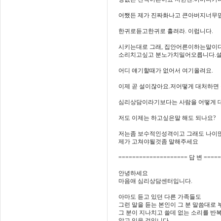
어쨌든 제가 진짜화나고 큰아버지너무밉
한귀로듣고한귀로 흘려라. 이럽니다.
시키는대로 그래, 집안어른이하는말이다
소리치고싶고 분노가치밀어오릅니다.
어디 얘기할때가 없어서 여기올려요.
이제 곧 설이잖아요.저어떻게 대처하면
심리상담이라기보다는 사람을 어떻게 대
저도 이제는 하고싶은말 해도 되나요?
저는좀 보수적인성격이고 그래도 나이
제가 고쳐야될것좀 말해주세요
==================== 답 변 ====
안녕하세요
마음애 심리상담센터입니다.
아마도 듣고 있던 다른 가족들도
그런 말을 듣는 본인이 그 분 말씀대로
그 분이 지나치고 쓸데 없는 소리를 반
알고 있을 것입니다.