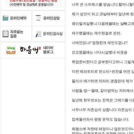
너무 큰 스트레스를 받습니다.할머니
제가 성인이 되고 20살때부터 일년에
왜이렇게살쪘냐.다음에볼때는 살빼고와
재수했을때는 재수한걸로 핀잔.
너애인있냐? 멍청한게 애인도없냐!!
요요왔을때는 너다시살쪘네 비웃음
취업준비한다고 공부한다고하니 그렇게
이런 레파토리로 잔소리+핀잔을 어언 
둘이서 얘기하면 차라리 괜찮은데 제가
사람들 많~~을때, 같이밥먹는 자리에서
일년에 한두번보는 친척은 그얘기를 다
너무너무 자존심이 상합니다 자존심이
집에돌아와서 펑펑 운적도 많습니다.
뭐평소에 저한테 애정이나 많은것도아
정없는 친척어른이죠 저한텐.어머니