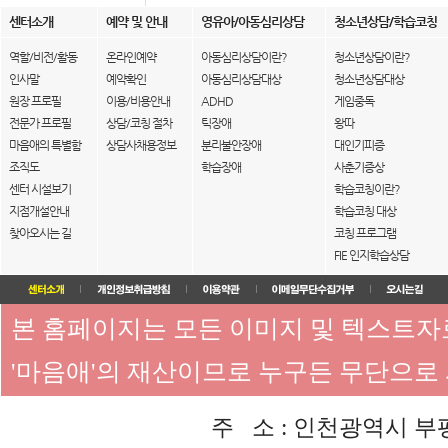
센터소개
예약 및 안내
영유아/아동심리상담
청소년상담/학습코칭
역할/비전/활동
온라인예약
아동심리상담이란?
청소년상담이란?
인사말
예약확인
아동심리상담대상
청소년상담대상
원장 프로필
이용/비용안내
ADHD
게임중독
전문가 프로필
상담/코칭 절차
틱장애
왕따
마음애의 특별함
상담사채용정보
분리불안장애
대인기피증
조직도
학습장애
사춘기증상
센터 시설보기
학습코칭이란?
지점개설안내
학습코칭 대상
찾아오시는 길
코칭 프로그램
FIE 인지학습상담
본 홈페이지는 모든 이미지 및 텍스트
'마음애'의 재산이므로 누구든 무단으로
주 소 : 인천광역시 부평