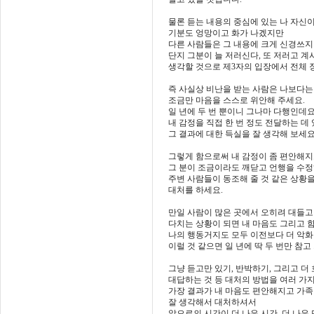
물론 듣는 내용의 중심에 있는 나 자신
기분도 엉망이고 화가 나겠지만
다른 사람들은 그 내용에 크게 신경쓰지
단지 그분이 늘 저러신다, 또 저러고 계
생각할 것으로 제3자의 입장에서 전체 
즉 사실상 비난을 받는 사람은 나보다는
조금만 마음을 스스로 위안해 주세요.
일 년에 두 번 뿐이니 그나마 다행인데요
내 감정을 직접 한 번 정도 전달하는 데
그 결과에 대한 득실을 잘 생각해 보세요
그렇게 함으로써 내 감정이 좀 편안해
그 분이 조금이라도 깨닫고 언행을 수
주변 사람들이 동조해 줄 것 같은 상황
대처를 하세요.
만일 사람이 많은 곳에서 오히려 대들고
다치는 상황이 되면 내 마음도 그리고 
나의 행동거지도 모두 이전보다 더 악
이럴 것 같으면 일 년에 딱 두 번만 참고
그냥 듣고만 있기, 반박하기, 그리고 더
대답하는 것 등 대처의 방법을 여러 가지
가장 결과가 내 마음도 편안해지고 가
잘 생각해서 대처하셔서
앞으로의 시간이 더 나은 시간, 더 나은