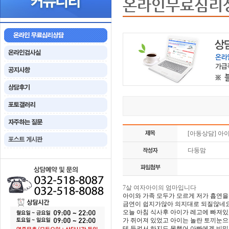
온라인무료심리
[아동상담] 아
다둥맘
7살 여자아이의 엄마입니다
아이와 가족 모두가 모르게 저가 흡연
금연이 쉽지가않아 의지대로 되질않네
오늘 아침 식사후 아이가 레고에 빠져있
가 쥐어져 있었고 아이는 놀란 토끼눈
테 들켜서 하지도 못했어 아빠에겐 비