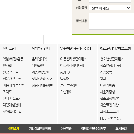
센터소개
예약 및 안내
영유아/아동심리상담
청소년상담/학습코칭
역할/비전/활동
온라인예약
아동심리상담이란?
청소년상담이란?
인사말
예약확인
아동심리상담대상
청소년상담대상
원장 프로필
이용/비용안내
ADHD
게임중독
전문가 프로필
상담/코칭 절차
틱장애
왕따
마음애의 특별함
상담사채용정보
분리불안장애
대인기피증
조직도
학습장애
사춘기증상
센터 시설보기
학습코칭이란?
지점개설안내
학습코칭 대상
찾아오시는 길
코칭 프로그램
FIE 인지학습상담