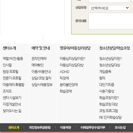
센터소개
예약 및 안내
영유아/아동심리상담
청소년상담/학습코칭
역할/비전/활동
온라인예약
아동심리상담이란?
청소년상담이란?
인사말
예약확인
아동심리상담대상
청소년상담대상
원장 프로필
이용/비용안내
ADHD
게임중독
전문가 프로필
상담/코칭 절차
틱장애
왕따
마음애의 특별함
상담사채용정보
분리불안장애
대인기피증
조직도
학습장애
사춘기증상
센터 시설보기
학습코칭이란?
지점개설안내
학습코칭 대상
찾아오시는 길
코칭 프로그램
FIE 인지학습상담