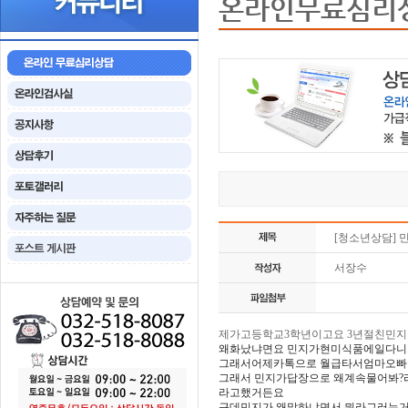
온라인무료심리
[청소년상담]
서장수
제가고등학교3학년이고요 3년절친민지
왜화났냐면요 민지가현미식품에일다니
그래서어제카톡으로 월급타서엄마오
그래서 민지가답장으로 왜계속물어봐?
라고했거든요
근데민지가 왜말하냐면서 뭐라그러는거