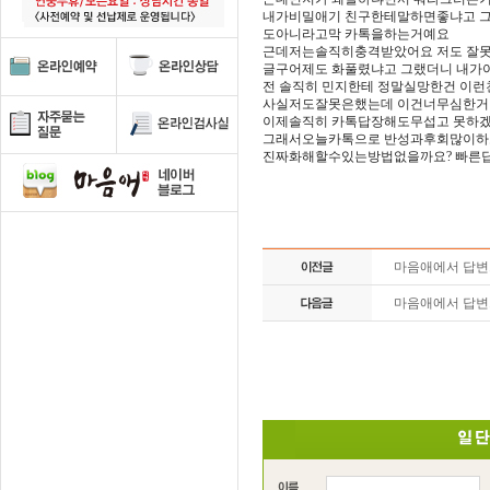
내가비밀애기 친구한테말하면좋냐고 
도아니라고막 카톡을하는거예요
근데저는솔직히충격받았어요 저도 잘못
글구어제도 화풀렸냐고 그랬더니 내
전 솔직히 민지한테 정말실망한건 이
사실저도잘못은했는데 이건너무심한거
이제솔직히 카톡답장해도무섭고 못하
그래서오늘카톡으로 반성과후회많이하
진짜화해할수있는방법없을까요? 빠른
마음애에서 답
마음애에서 답