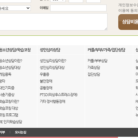
개인정보수
이용에 동의
청소년상담/학습코칭
성인심리상담
커플/부부/가족/집단상담
청소년상담이란?
성인심리상담이란?
커플/부부상담
청소년상담대상
성인심리상담대상
가족상담
게임중독
우울증
집단상담
왕따
불안장애
대인기피증
공황장애
사춘기증상
PTSD(외상후스트레스장애)
학습코칭이란?
기타 정서행동장애
F
학습코칭 대상
코칭 프로그램
FIE 인지학습상담