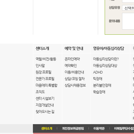
센터소개
예약 및 안내
영유아/아동심리상담
역할/비전/활동
온라인예약
아동심리상담이란?
인사말
예약확인
아동심리상담대상
원장 프로필
이용/비용안내
ADHD
전문가 프로필
상담/코칭 절차
틱장애
마음애의 특별함
상담사채용정보
분리불안장애
조직도
학습장애
센터 시설보기
지점개설안내
찾아오시는 길