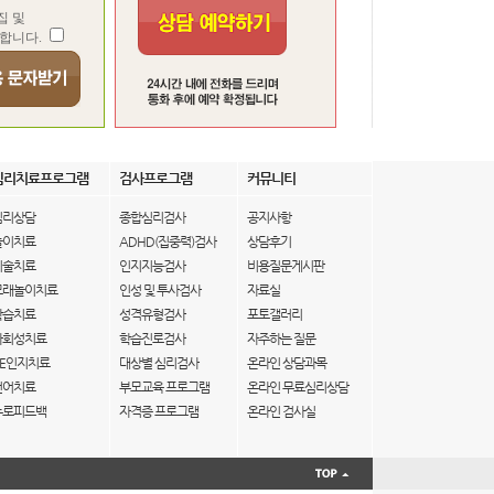
집 및
합니다.
심리치료프로그램
검사프로그램
커뮤니티
심리상담
종합심리검사
공지사항
놀이치료
ADHD(집중력)검사
상담후기
미술치료
인지지능검사
비용질문게시판
모래놀이치료
인성 및 투사검사
자료실
학습치료
성격유형검사
포토갤러리
사회성치료
학습진로검사
자주하는 질문
IE인지치료
대상별 심리검사
온라인 상담과목
언어치료
부모교육 프로그램
온라인 무료심리상담
뉴로피드백
자격증 프로그램
온라인 검사실