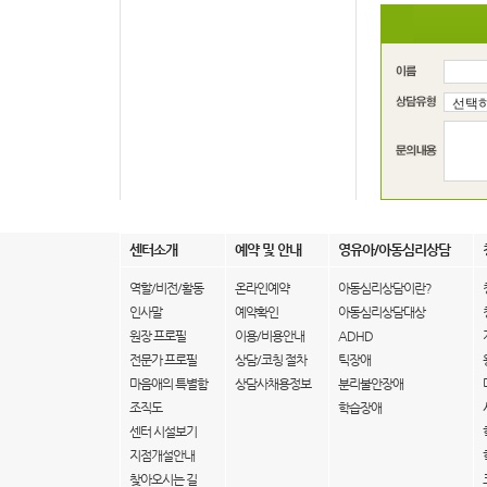
센터소개
예약 및 안내
영유아/아동심리상담
역할/비전/활동
온라인예약
아동심리상담이란?
인사말
예약확인
아동심리상담대상
원장 프로필
이용/비용안내
ADHD
전문가 프로필
상담/코칭 절차
틱장애
마음애의 특별함
상담사채용정보
분리불안장애
조직도
학습장애
센터 시설보기
지점개설안내
찾아오시는 길