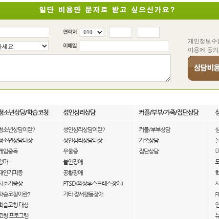
-
-
개인정보수
이용에 동의
청소년상담/학습코칭
성인심리상담
커플/부부/가족/집단상담
청소년상담이란?
성인심리상담이란?
커플/부부상담
청소년상담대상
성인심리상담대상
가족상담
게임중독
우울증
집단상담
왕따
불안장애
대인기피증
공황장애
사춘기증상
PTSD(외상후스트레스장애)
학습코칭이란?
기타 정서행동장애
F
학습코칭 대상
코칭 프로그램