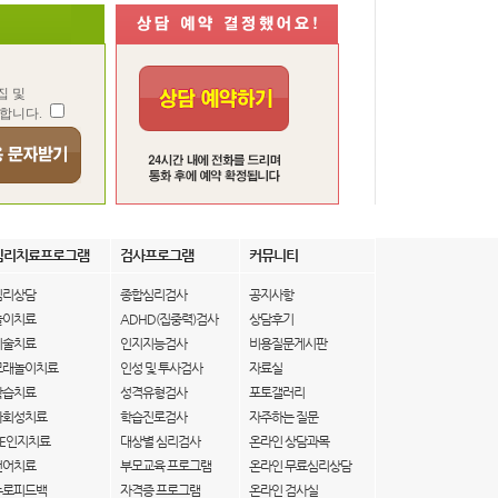
집 및
합니다.
심리치료프로그램
검사프로그램
커뮤니티
심리상담
종합심리검사
공지사항
놀이치료
ADHD(집중력)검사
상담후기
미술치료
인지지능검사
비용질문게시판
모래놀이치료
인성 및 투사검사
자료실
학습치료
성격유형검사
포토갤러리
사회성치료
학습진로검사
자주하는 질문
IE인지치료
대상별 심리검사
온라인 상담과목
언어치료
부모교육 프로그램
온라인 무료심리상담
뉴로피드백
자격증 프로그램
온라인 검사실