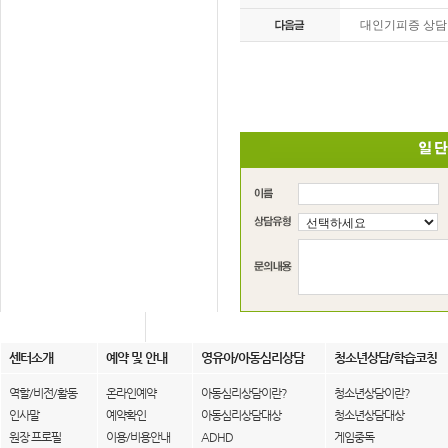
대인기피증 상담
센터소개
예약 및 안내
영유아/아동심리상담
청소년상담/학습코칭
역할/비전/활동
온라인예약
아동심리상담이란?
청소년상담이란?
인사말
예약확인
아동심리상담대상
청소년상담대상
원장 프로필
이용/비용안내
ADHD
게임중독