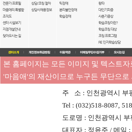
전문가 프로필
상담/코칭 절차
틱장애
왕따
마음애의 특별함
상담사채용정보
분리불안장애
대인기피증
조직도
학습장애
사춘기증상
센터 시설보기
학습코칭이란?
지점개설안내
학습코칭 대상
찾아오시는 길
코칭 프로그램
FIE 인지학습상담
본 홈페이지는 모든 이미지 및 텍스트
'마음애'의 재산이므로 누구든 무단으로
주 소 : 인천광역시 부평
Tel : (032)518-8087, 51
도로명 : 인천광역시 부평
대표자 : 정윤주 / 메일 : 