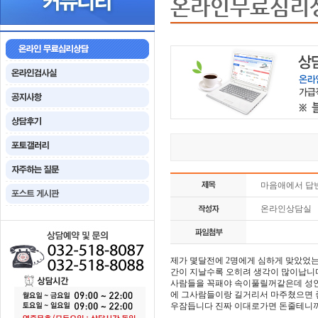
온라인무료심리
마음애에서 답
온라인상담실
제가 몇달전에 2명에게 심하게 맞았었는
간이 지날수록 오히려 생각이 많이납니
사람들을 꼭패야 속이풀릴꺼같은데 성인
에 그사람들이랑 길거리서 마주쳤으면 
우잠듭니다 진짜 이대로가면 돈줄테니