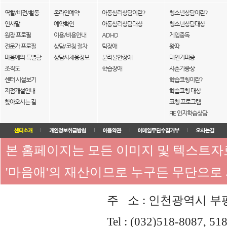
역할/비전/활동
온라인예약
아동심리상담이란?
청소년상담이란?
인사말
예약확인
아동심리상담대상
청소년상담대상
원장 프로필
이용/비용안내
ADHD
게임중독
전문가 프로필
상담/코칭 절차
틱장애
왕따
마음애의 특별함
상담사채용정보
분리불안장애
대인기피증
조직도
학습장애
사춘기증상
센터 시설보기
학습코칭이란?
지점개설안내
학습코칭 대상
찾아오시는 길
코칭 프로그램
FIE 인지학습상담
본 홈페이지는 모든 이미지 및 텍스트
'마음애'의 재산이므로 누구든 무단으로
주 소 : 인천광역시 부평
Tel : (032)518-8087, 51