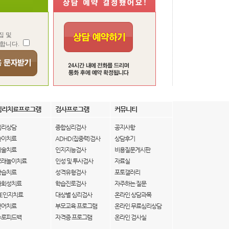
집 및
합니다.
심리치료프로그램
검사프로그램
커뮤니티
심리상담
종합심리검사
공지사항
놀이치료
ADHD(집중력)검사
상담후기
미술치료
인지지능검사
비용질문게시판
모래놀이치료
인성 및 투사검사
자료실
학습치료
성격유형검사
포토갤러리
사회성치료
학습진로검사
자주하는 질문
IE인지치료
대상별 심리검사
온라인 상담과목
언어치료
부모교육 프로그램
온라인 무료심리상담
뉴로피드백
자격증 프로그램
온라인 검사실