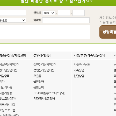
-
-
개인정보수
이용에 동의
청소년상담/학습코칭
성인심리상담
커플/부부/가족/집단상담
청소년상담이란?
성인심리상담이란?
커플/부부상담
청소년상담대상
성인심리상담대상
가족상담
게임중독
우울증
집단상담
왕따
불안장애
대인기피증
공황장애
사춘기증상
PTSD(외상후스트레스장애)
학습코칭이란?
기타 정서행동장애
F
학습코칭 대상
코칭 프로그램
FIE 인지학습상담