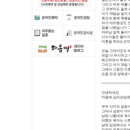
그리고 바로 애를 
그 전부터도 술로
아가 50일날 일이 
폭언과 함께 폭행을 
아가 머리형성도 안
집을 나왔습니다 그
아버님 일찍 돌아가
시누이들은 들어가
이혼을 하라는건지..
오늘 그러더군요 애
제말 다 무시하고 
퇴근하면서 목욕시키
그리고 아가 50일 
그래서 그동안 이혼
요즘 친권 양육권 다
==============
안녕하세요
마음애 심리상담센
부부 사이의 갈등이
그러나 남편이 아
남편 나름대로 육
어쨌든 육아는 신혼
남편 입장에서는 
입장의 표현이었던 