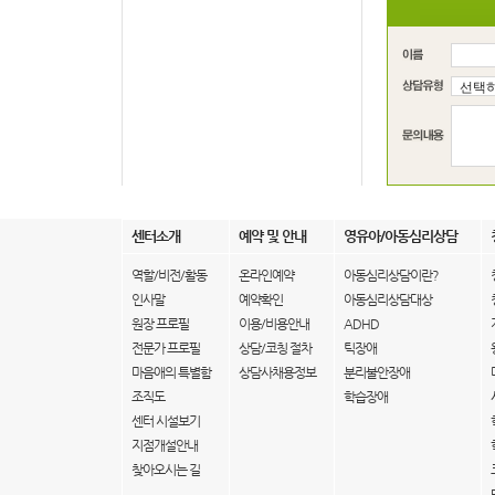
센터소개
예약 및 안내
영유아/아동심리상담
역할/비전/활동
온라인예약
아동심리상담이란?
인사말
예약확인
아동심리상담대상
원장 프로필
이용/비용안내
ADHD
전문가 프로필
상담/코칭 절차
틱장애
마음애의 특별함
상담사채용정보
분리불안장애
조직도
학습장애
센터 시설보기
지점개설안내
찾아오시는 길