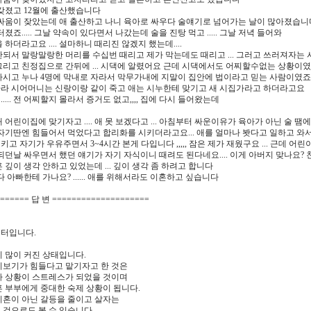
갖졌고 12월에 출산했습니다
 싸움이 잦았는데 애 출산하고 나니 육아로 싸우다 술얘기로 넘어가는 날이 많아졌습니
터졌죠..... 그날 약속이 있다면서 나갔는데 술을 진탕 먹고 ..... 그날 저녁 들어와
하더라고요 .... 설마하니 때리진 않겠지 했는데....
되서 말랑말랑한 머리를 수십번 때리고 제가 막는데도 때리고 ... 그러고 쓰러져자는 
리고 친정집으로 간뒤에 ... 시댁에 알렸어요 근데 시댁에서도 어찌할수없는 상황이였죠
시고 누나 4명에 막내로 자라서 막무가내에 지말이 집안에 법이라고 믿는 사람이였죠..
라 시어머니는 신랑이랑 같이 죽고 애는 시누한테 맞기고 새 시집가라고 하더라고요
... 전 어찌할지 몰라서 증거도 없고,,,, 집에 다시 들어왔는데
 어린이집에 맞기자고 .... 애 못 보겠다고 ... 아침부터 싸운이유가 육아가 아닌 술 땜
자기딴엔 힘들어서 먹었다고 합리화를 시키더라고요... 애를 얼마나 봣다고 일하고 와
고 자기가 우유주면서 3~4시간 본게 다입니다 ,,,,, 잠은 제가 재웠구요 ... 근데 
되던날 싸우면서 했던 얘기가 자기 자식이니 때려도 된다네요.... 이게 아버지 맞나요? 친
 깊이 생각 안하고 있었는데 ... 깊이 생각 좀 하려고 합니다
 아빠한테 가나요? ...... 애를 위해서라도 이혼하고 싶습니다
====== 답 변 ====================
터입니다.
 많이 커진 상태입니다.
이보기가 힘들다고 맡기자고 한 것은
아 상황이 스트레스가 되었을 것이며
 부부에게 중대한 숙제 상황이 됩니다.
이혼이 아닌 갈등을 줄이고 살자는
것으로도 볼 수 있습니다.