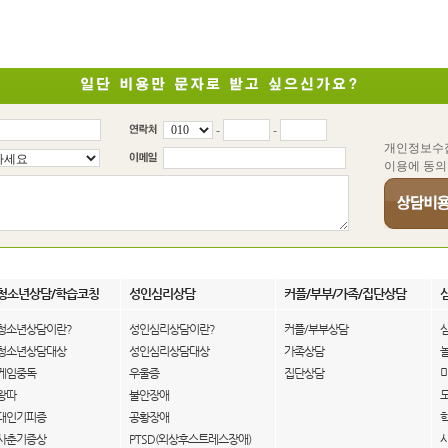
-
-
개인정보수
이용에 동의
청소년상담/학습코칭
성인심리상담
커플/부부/가족/집단상담
청소년상담이란?
성인심리상담이란?
커플/부부상담
청소년상담대상
성인심리상담대상
가족상담
게임중독
우울증
집단상담
왕따
불안장애
대인기피증
공황장애
사춘기증상
PTSD(외상후스트레스장애)