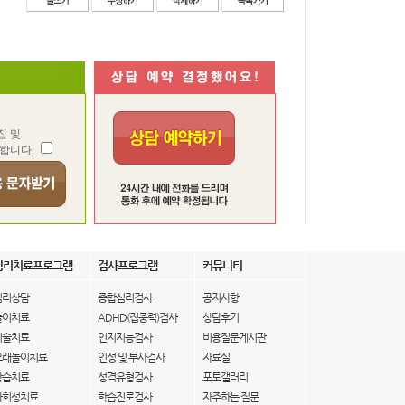
집 및
합니다.
심리치료프로그램
검사프로그램
커뮤니티
심리상담
종합심리검사
공지사항
놀이치료
ADHD(집중력)검사
상담후기
미술치료
인지지능검사
비용질문게시판
모래놀이치료
인성 및 투사검사
자료실
학습치료
성격유형검사
포토갤러리
사회성치료
학습진로검사
자주하는 질문