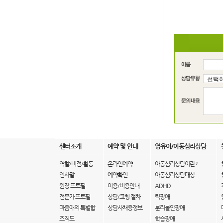
센터소개
예약 및 안내
영유아/아동심리상담
역할/비전/활동
온라인예약
아동심리상담이란?
인사말
예약확인
아동심리상담대상
원장 프로필
이용/비용안내
ADHD
전문가 프로필
상담/코칭 절차
틱장애
마음애의 특별함
상담사채용정보
분리불안장애
조직도
학습장애