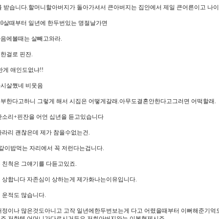
를 받습니다.할머니할아버지가 돌아가셔서 큰아버지는 집안에서 제일 큰어른이고 
 20살때부터 일년에 한두번있는 명절날가면
음에볼때는 살빼고와라.
한걸로 핀잔.
한게 애인도없냐!!
다시살쪘네 비웃음
부한다고하니 그렇게 해서 시집은 어떻게갈래.아무도결혼안한다고그러면 어떡할래.
잔소리+핀잔을 어언 십년을 듣고있습니다
차라리 괜찮은데 제가 참을수없는건.
 같이밥먹는 자리에서 꼭 저런다는겁니다.
 친척은 그얘기를 다듣고있죠.
 상합니다 자존심이 상하는게 제가화나는이유입니다.
 운적도 많습니다.
애정이나 많은것도아니고 고작 일년에한두번보는게 다고 어렸을때부터 이뻐해준기억도
이죠 저한텐.어머니가다르시거든요.저희아버지와는 이복형제시죠