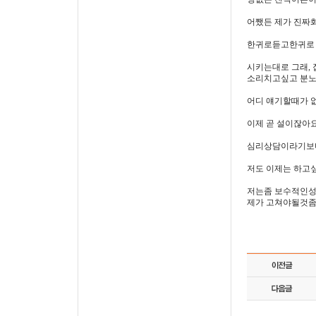
어쨌든 제가 진짜
한귀로듣고한귀로 
시키는대로 그래,
소리치고싶고 분
어디 얘기할때가 
이제 곧 설이잖아
심리상담이라기보다
저도 이제는 하고
저는좀 보수적인성
제가 고쳐야될것좀