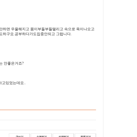
생각만하면 우울해지고 몸이부들부들떨리고 속으로 욕이나오고
도하구요.공부하다가도집중안되고 그럽니다.
는 안좋은거죠?
고있었는데요..