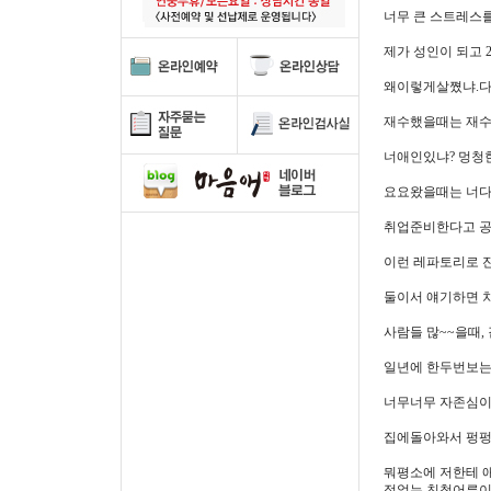
너무 큰 스트레스
제가 성인이 되고
왜이렇게살쪘냐.다
재수했을때는 재수
너애인있냐? 멍청
요요왔을때는 너
취업준비한다고 공
이런 레파토리로 
둘이서 얘기하면 
사람들 많~~을때,
일년에 한두번보는
너무너무 자존심이
집에돌아와서 펑펑
뭐평소에 저한테 
정없는 친척어른