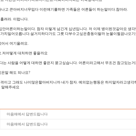
화나고 큰아버지너무밉다 이런얘기를하면 가족들은 어른들이 하는말이다.참아라.
흘려라. 이럽니다.
 집안어른이하는말이다. 참자 이렇게 넘긴게 십년입니다. 저 이제 병이된것같아요 
노가치밀어오릅니다.설거지하다가도 그릇 다부수고싶은충동이랄까 눈물이찔끔나오기
없어서 여기올려요.
요.저어떻게 대처하면 좋을까요
는 사람을 어떻게 대하면 좋은지 묻고싶습니다. 어른이라고해서 무조건 참고있는거
싶은말 해도 되나요?
격이고 그래도 나이많은할아버지니까 내가 참자. 예의없는행동은 하지말자라고생각하
 말해주세요
마음애에서 답변드립니다
마음애에서 답변드립니다