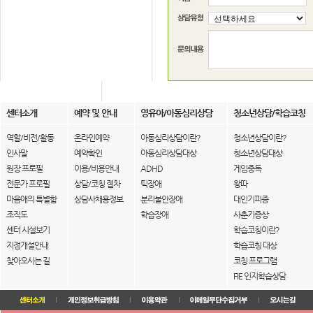
센터소개
예약 및 안내
영유아/아동심리상담
청소년상담/학습코칭
역할/비전/활동
온라인예약
아동심리상담이란?
청소년상담이란?
인사말
예약확인
아동심리상담대상
청소년상담대상
원장 프로필
이용/비용안내
ADHD
게임중독
전문가 프로필
상담/코칭 절차
틱장애
왕따
마음애의 특별함
상담사채용정보
분리불안장애
대인기피증
조직도
학습장애
사춘기증상
센터 시설보기
학습코칭이란?
지점개설안내
학습코칭 대상
찾아오시는 길
코칭 프로그램
FIE 인지학습상담