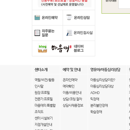
센터소개
예약 및 안내
영유아/아동심리상담
역할/비전/활동
온라인예약
아동심리상담이란?
인사말
예약확인
아동심리상담대상
원장 프로필
이용/비용안내
ADHD
전문가 프로필
상담/코칭 절차
틱장애
마음애의 특별함
상담사채용정보
분리불안장애
조직도
학습장애
센터 시설보기
지점개설안내