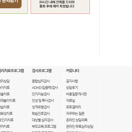
심리치료프로그램
검사프로그램
커뮤니티
심리상담
종합심리검사
공지사항
놀이치료
ADHD(집중력)검사
상담후기
미술치료
인지지능검사
비용질문게시판
모래놀이치료
인성 및 투사검사
자료실
학습치료
성격유형검사
포토갤러리
사회성치료
학습진로검사
자주하는 질문
IE인지치료
대상별 심리검사
온라인 상담과목
언어치료
부모교육 프로그램
온라인 무료심리상담