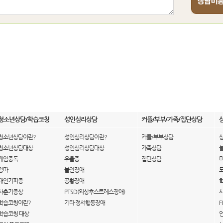
청소년상담/학습코칭
성인심리상담
커플/부부/가족/집단상담
청소년상담이란?
성인심리상담이란?
커플/부부상담
청소년상담대상
성인심리상담대상
가족상담
게임중독
우울증
집단상담
왕따
불안장애
대인기피증
공황장애
사춘기증상
PTSD(외상후스트레스장애)
학습코칭이란?
기타 정서행동장애
F
학습코칭 대상