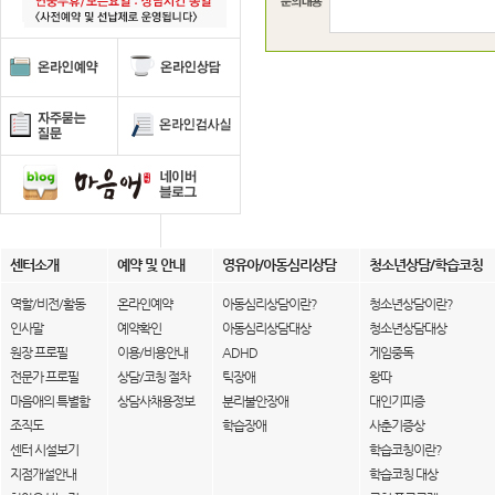
센터소개
예약 및 안내
영유아/아동심리상담
청소년상담/학습코칭
역할/비전/활동
온라인예약
아동심리상담이란?
청소년상담이란?
인사말
예약확인
아동심리상담대상
청소년상담대상
원장 프로필
이용/비용안내
ADHD
게임중독
전문가 프로필
상담/코칭 절차
틱장애
왕따
마음애의 특별함
상담사채용정보
분리불안장애
대인기피증
조직도
학습장애
사춘기증상
센터 시설보기
학습코칭이란?
지점개설안내
학습코칭 대상