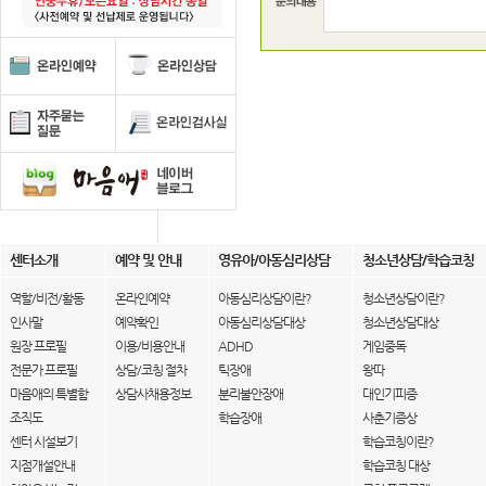
센터소개
예약 및 안내
영유아/아동심리상담
청소년상담/학습코칭
역할/비전/활동
온라인예약
아동심리상담이란?
청소년상담이란?
인사말
예약확인
아동심리상담대상
청소년상담대상
원장 프로필
이용/비용안내
ADHD
게임중독
전문가 프로필
상담/코칭 절차
틱장애
왕따
마음애의 특별함
상담사채용정보
분리불안장애
대인기피증
조직도
학습장애
사춘기증상
센터 시설보기
학습코칭이란?
지점개설안내
학습코칭 대상