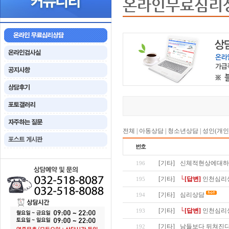
온라인무료심리
전체
|
아동상담
|
청소년상담
|
성인(개인
[기타]
신체적현상에대하
196
[기타]
└[답변]
인천심리
195
[기타]
심리상담
194
[기타]
└[답변]
인천심리
193
[기타]
남들보다 뒤쳐진다
192