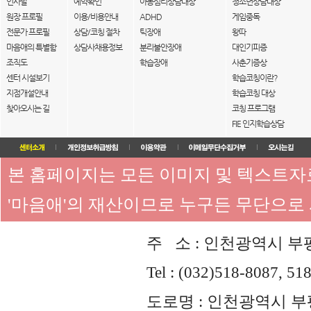
인사말
예약확인
아동심리상담대상
청소년상담대상
원장 프로필
이용/비용안내
ADHD
게임중독
전문가 프로필
상담/코칭 절차
틱장애
왕따
마음애의 특별함
상담사채용정보
분리불안장애
대인기피증
조직도
학습장애
사춘기증상
센터 시설보기
학습코칭이란?
지점개설안내
학습코칭 대상
찾아오시는 길
코칭 프로그램
FIE 인지학습상담
본 홈페이지는 모든 이미지 및 텍스트
'마음애'의 재산이므로 누구든 무단으로
주 소 : 인천광역시 부평
Tel : (032)518-8087, 51
도로명 : 인천광역시 부평