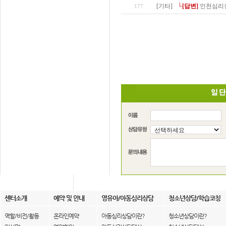
[기타]
└[답변]
인천심리상
177
센터소개
예약 및 안내
영유아/아동심리상담
청소년상담/학습코칭
역할/비전/활동
온라인예약
아동심리상담이란?
청소년상담이란?