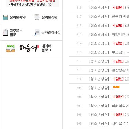
[청소년상담]
└[답변]
인
218
[청소년상담]
친구와 싸
217
[청소년상담]
└[답변]
인
216
[청소년상담]
하향 대학 
215
[청소년상담]
└[답변]
인
214
[청소년상담]
부모님의 너
213
[청소년상담]
└[답변]
인
212
[청소년상담]
일상생활이
211
[청소년상담]
└[답변]
인
210
[청소년상담]
.
209
[청소년상담]
└[답변]
인
208
[청소년상담]
피해의식이
207
[청소년상담]
└[답변]
인
206
[청소년상담]
사람을 죽이
205