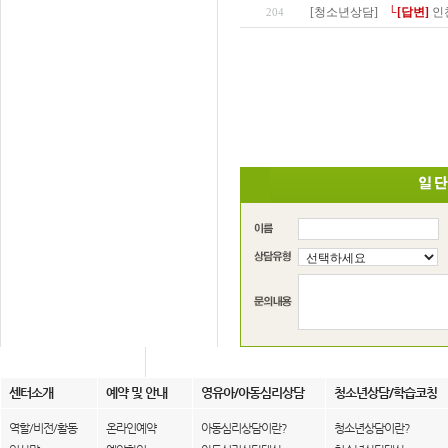
[청소년상담]
└[답변]
인
204
센터소개
예약 및 안내
영유아/아동심리상담
청소년상담/학습코칭
역할/비전/활동
온라인예약
아동심리상담이란?
청소년상담이란?