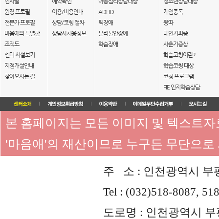
인사말
예약확인
아동심리상담대상
청소년상담대상
원장 프로필
이용/비용안내
ADHD
게임중독
전문가 프로필
상담/코칭 절차
틱장애
왕따
마음애의 특별함
상담사채용정보
분리불안장애
대인기피증
조직도
학습장애
사춘기증상
센터 시설보기
학습코칭이란?
지점개설안내
학습코칭 대상
찾아오시는 길
코칭 프로그램
FIE 인지학습상담
본 홈페이지는 모든 이미지 및 텍스트
'마음애'의 재산이므로 누구든 무단으로
주 소 : 인천광역시 부평
Tel : (032)518-8087, 51
도로명 : 인천광역시 부평