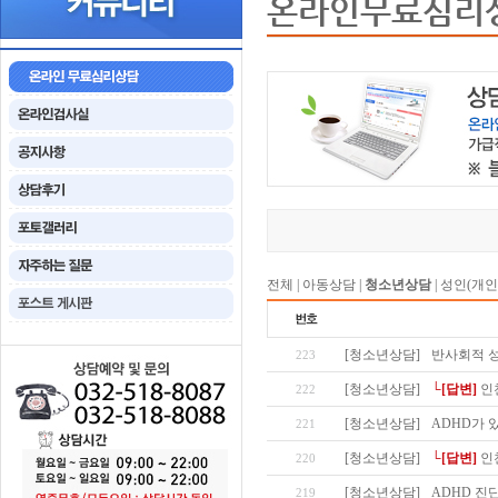
온라인무료심리
전체
|
아동상담
|
청소년상담
|
성인(개인
[청소년상담]
반사회적 성
223
[청소년상담]
└[답변]
인
222
[청소년상담]
ADHD가 
221
[청소년상담]
└[답변]
인
220
[청소년상담]
ADHD 진
219