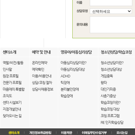
센터소개
예약 및 안내
영유아/아동심리상담
청소년상담/학습코칭
역할/비전/활동
온라인예약
아동심리상담이란?
청소년상담이란?
인사말
예약확인
아동심리상담대상
청소년상담대상
원장 프로필
이용/비용안내
ADHD
게임중독
전문가 프로필
상담/코칭 절차
틱장애
왕따
마음애의 특별함
상담사채용정보
분리불안장애
대인기피증
조직도
학습장애
사춘기증상
센터 시설보기
학습코칭이란?
지점개설안내
학습코칭 대상
찾아오시는 길
코칭 프로그램
FIE 인지학습상담