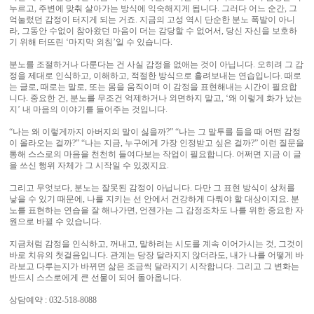
누르고, 주변에 맞춰 살아가는 방식에 익숙해지게 됩니다. 그러다 어느 순간, 그
억눌렀던 감정이 터지게 되는 거죠. 지금의 고성 역시 단순한 분노 폭발이 아니
라, 그동안 수없이 참아왔던 마음이 더는 감당할 수 없어서, 당신 자신을 보호하
기 위해 터뜨린 ‘마지막 외침’일 수 있습니다.
분노를 조절하거나 다룬다는 건 사실 감정을 없애는 것이 아닙니다. 오히려 그 감
정을 제대로 인식하고, 이해하고, 적절한 방식으로 흘려보내는 연습입니다. 때로
는 글로, 때로는 말로, 또는 몸을 움직이며 이 감정을 표현해내는 시간이 필요합
니다. 중요한 건, 분노를 무조건 억제하거나 외면하지 말고, ‘왜 이렇게 화가 났는
지’ 내 마음의 이야기를 들어주는 것입니다.
“나는 왜 이렇게까지 아버지의 말이 싫을까?” “나는 그 말투를 들을 때 어떤 감정
이 올라오는 걸까?” “나는 지금, 누구에게 가장 인정받고 싶은 걸까?” 이런 질문을
통해 스스로의 마음을 천천히 들여다보는 작업이 필요합니다. 어쩌면 지금 이 글
을 쓰신 행위 자체가 그 시작일 수 있겠지요.
그리고 무엇보다, 분노는 잘못된 감정이 아닙니다. 다만 그 표현 방식이 상처를
낳을 수 있기 때문에, 나를 지키는 선 안에서 건강하게 다뤄야 할 대상이지요. 분
노를 표현하는 연습을 잘 해나가면, 언젠가는 그 감정조차도 나를 위한 중요한 자
원으로 바뀔 수 있습니다.
지금처럼 감정을 인식하고, 꺼내고, 말하려는 시도를 계속 이어가시는 것, 그것이
바로 치유의 첫걸음입니다. 관계는 당장 달라지지 않더라도, 내가 나를 어떻게 바
라보고 다루는지가 바뀌면 삶은 조금씩 달라지기 시작합니다. 그리고 그 변화는
반드시 스스로에게 큰 선물이 되어 돌아옵니다.
상담예약 : 032-518-8088