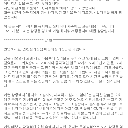
아버지의 말을 듣고 싶지 않아집니다.
자연히 관계는 소원해지고, 서로를 이해하지 않게 되었습니다.
결국 최근에 아버지에게 평생하지 않던 고성을 버럭 지르면서 말다툼을 하게 되
었습니다.
이 글은 딱히 아버지를 용서하고 싶다거나 사과하고 싶은 내용이 아닙니다.
그저 이 분노라는 감정을 평소에 어떻게 다뤄야 좋을지에 대한 상담입니다.
==================== 답 변 ====================
안녕하세요. 인천심리상담 마음애심리상담센터 입니다.
글을 읽으면서 오랜 시간 마음속에 쌓여왔던 무게와 그 안에 담긴 고통이 얼마나
깊었을지 느껴졌습니다. 아버지의 공격적인 말투 속에서 자라오신 시간들, 그리
고 지금까지도 반복되는 그 언어적 상처 속에서 얼마나 많이 참고 버텨오셨을지,
그 침묵의 시간이 얼마나 외롭고 힘드셨을지 짐작이 됩니다. 지금 느끼시는 분노
는 단지 최근의 말다툼 때문만은 아니겠지요. 아마도 오랜 시간 억눌러온 감정들
이 결국 스스로를 더는 감당하지 못할 만큼 가득 차 있었던 건 아닐까 생각됩니
다.
이런 상황에서 "용서하고 싶지도, 사과하고 싶지도 않다"는 솔직한 말씀은 오히
려 지금의 감정 상태를 더 잘 보여주고 계신 것 같아요. 상담사로서 저는 그 감정
이 너무나 자연스럽고, 정당하다고 말씀드리고 싶습니다. 분노는 우리 내면이 보
내는 강력한 신호입니다. 내 마음이 지금 아프다고, 억울하다고, 더는 참을 수 없
다고 말하는 방식입니다. 우리가 종종 놓치는 건, 이 분노의 이면에 오랜 상처, 인
정받고 싶었던 마음, 존중받고 싶었던 소망이 있다는 점입니다.
어릴 때부터 감정적인 위협 속에서 자라면, 우리는 무의식적으로 자기 감정을 억